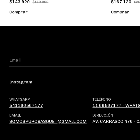
$167.120
$143.920
$20
$179.900
Comprar
Comprar
Instagram
WHATSAPP
TELÉFONO
541166567177
11 66567177 - WHAT
EMAIL
DIRECCIÓN
SOMOSPUROBASQUET@GMAIL.COM
AV. CARRASCO 476 - 