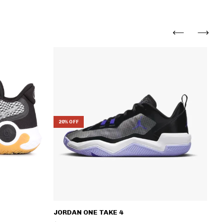
20% OFF
JORDAN ONE TAKE 4
F