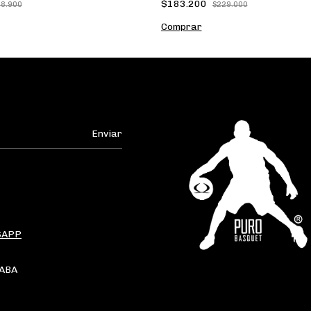
$183.200
8.900
$229.000
Comprar
SAPP
CABA