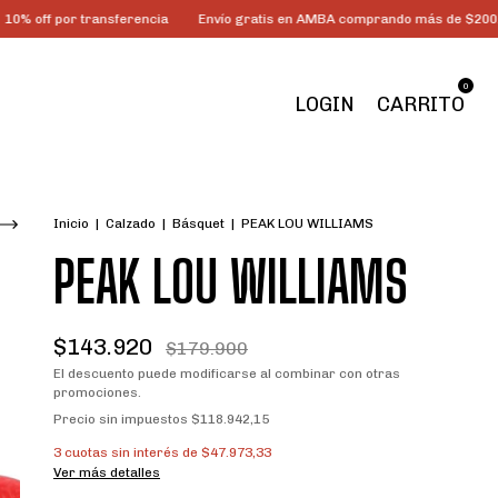
 transferencia
Envío gratis en AMBA comprando más de $200.000
3 c
0
LOGIN
CARRITO
Inicio
|
Calzado
|
Básquet
|
PEAK LOU WILLIAMS
PEAK LOU WILLIAMS
$143.920
$179.900
El descuento puede modificarse al combinar con otras
promociones.
Precio sin impuestos
$118.942,15
3
cuotas sin interés de
$47.973,33
Ver más detalles