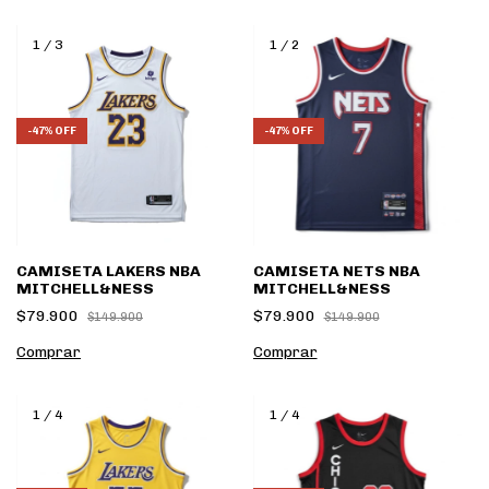
1
/
3
1
/
2
-
47
%
OFF
-
47
%
OFF
CAMISETA LAKERS NBA
CAMISETA NETS NBA
MITCHELL&NESS
MITCHELL&NESS
$79.900
$79.900
$149.900
$149.900
Comprar
Comprar
1
/
4
1
/
4