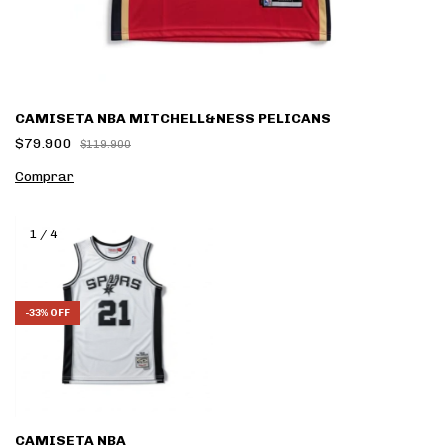
CAMISETA NBA MITCHELL&NESS PELICANS
$79.900
$119.900
Comprar
1
/
4
-
33
%
OFF
CAMISETA NBA