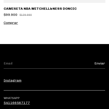
CAMISETA NBA MITCHELL&NESS DONCIC
$99.900
$129.990
Comprar
Instagram
WHATSAPP
541166567177