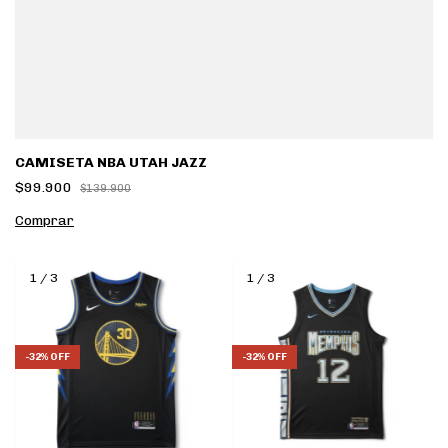
CAMISETA NBA UTAH JAZZ
$99.900
$139.900
Comprar
1
/
3
1
/
3
-
32
%
OFF
-
32
%
OFF