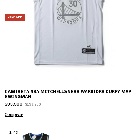
-
29
%
OFF
CAMISETA NBA MITCHELL&NESS WARRIORS CURRY MVP
SWINGMAN
$99.900
$139.900
Comprar
1
/
3