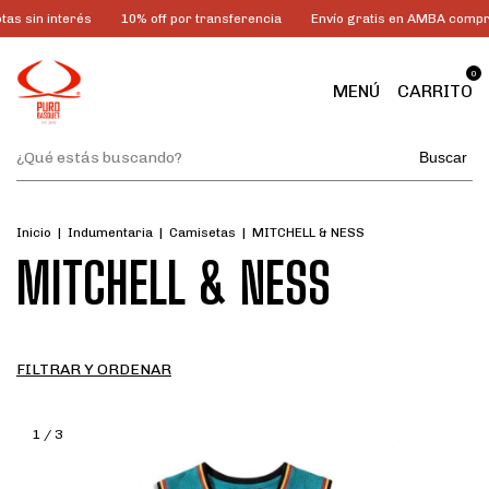
és
10% off por transferencia
Envío gratis en AMBA comprando más de
0
MENÚ
CARRITO
Buscar
Inicio
|
Indumentaria
|
Camisetas
|
MITCHELL & NESS
MITCHELL & NESS
FILTRAR Y ORDENAR
1
/
3