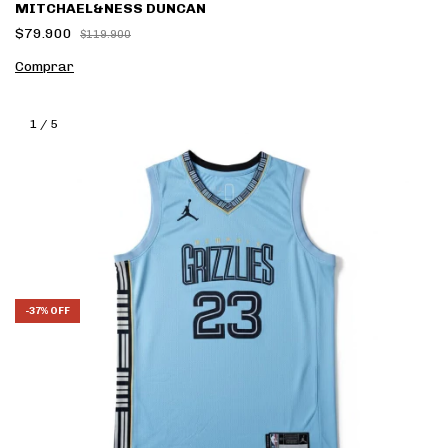
MITCHAEL&NESS DUNCAN
$79.900
$119.900
Comprar
1
/
5
-
37
%
OFF