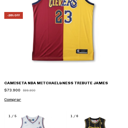
-
26
%
OFF
CAMISETA NBA MITCHAEL&NESS TRIBUTE JAMES
$73.900
$99.900
Comprar
1
/
5
1
/
6