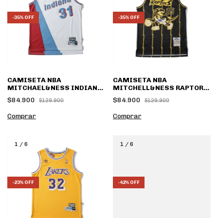
-
35
%
OFF
-
35
%
OFF
CAMISETA NBA
CAMISETA NBA
MITCHELL&NESS RAPTORS
MITCHAEL&NESS INDIANA
RETRO BLACK
R.MILLER
$84.900
$84.900
$129.900
$129.900
Comprar
Comprar
1
/
6
1
/
6
-
23
%
OFF
-
42
%
OFF