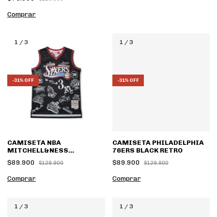
Comprar
1
/
3
1
/
3
-
31
%
OFF
-
31
%
OFF
CAMISETA NBA
CAMISETA PHILADELPHIA
MITCHELL&NESS
76ERS BLACK RETRO
PHILADELPHIA 76ERS
$89.900
$89.900
$129.900
$129.900
Comprar
Comprar
1
/
3
1
/
3