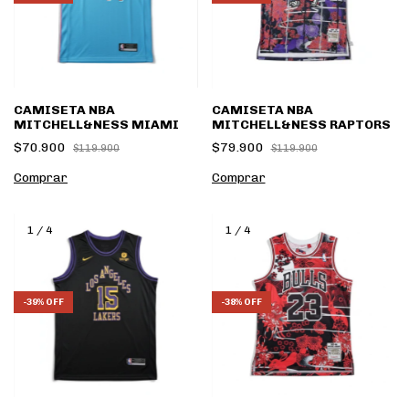
CAMISETA NBA
CAMISETA NBA
MITCHELL&NESS MIAMI
MITCHELL&NESS RAPTORS
$70.900
$79.900
$119.900
$119.900
Comprar
Comprar
1
/
4
1
/
4
-
39
%
OFF
-
38
%
OFF