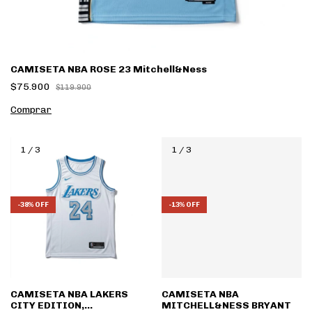
CAMISETA NBA ROSE 23 Mitchell&Ness
$75.900
$119.900
Comprar
1
/
3
1
/
3
-
38
%
OFF
-
13
%
OFF
CAMISETA NBA LAKERS
CAMISETA NBA
CITY EDITION,
MITCHELL&NESS BRYANT