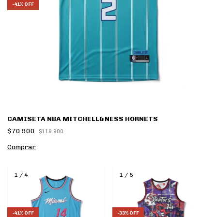
-
41
%
OFF
CAMISETA NBA MITCHELL&NESS HORNETS
$70.900
$119.900
Comprar
1
/
4
1
/
5
-
41
%
OFF
-
33
%
OFF