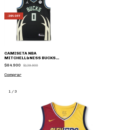
-
39
%
OFF
CAMISETA NBA
MITCHELL&NESS BUCKS
STATEMENT ED.
$84.900
$139.900
Comprar
1
/
3