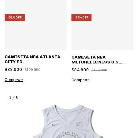
-
31
%
OFF
-
32
%
OFF
CAMISETA NBA ATLANTA
CAMISETA NBA
CITY ED.
MITCHELL&NESS G.S.
WARRIORS CITY ED.
$89.900
$94.900
$129.900
$139.900
Comprar
Comprar
1
/
3