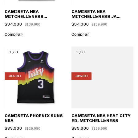
CAMISETA NBA
CAMISETA NBA
MITCHELL&NESS
MITCHELL&NESS JA
WARRIORS CITY ED.
MORANT
$94.900
$94.900
$139.900
$139.900
Comprar
Comprar
1
/
3
1
/
3
-
31
%
OFF
-
31
%
OFF
CAMISETA PHOENIX SUNS
CAMISETA NBA HEAT CITY
NBA
ED. MITCHELL&NESS
$89.900
$89.900
$129.990
$129.990