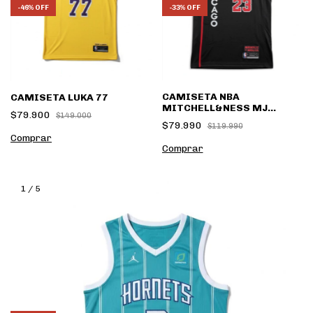
-
33
%
OFF
-
46
%
OFF
CAMISETA NBA
CAMISETA LUKA 77
MITCHELL&NESS MJ
$79.900
$149.000
MADHOUSE
$79.990
$119.990
Comprar
Comprar
1
/
5