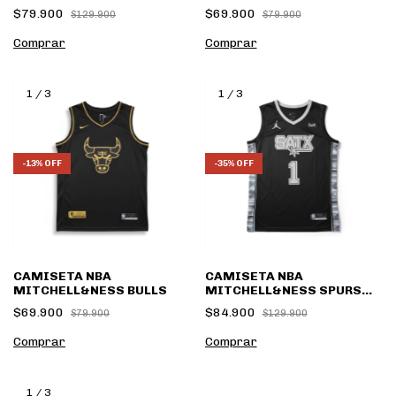
Mitchell&Ness
$79.900
$69.900
$129.900
$79.900
Comprar
Comprar
1
/
3
1
/
3
-
13
%
OFF
-
35
%
OFF
CAMISETA NBA
CAMISETA NBA
MITCHELL&NESS BULLS
MITCHELL&NESS SPURS
STATEMENT ED.
$69.900
$84.900
$79.900
$129.900
Comprar
Comprar
1
/
3