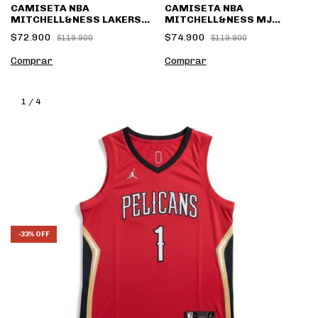
CAMISETA NBA
CAMISETA NBA
MITCHELL&NESS LAKERS
MITCHELL&NESS MJ
RIVES
HARDWOOD CLASSICS
$72.900
$74.900
$119.900
$119.900
Comprar
Comprar
1
/
4
-
33
%
OFF