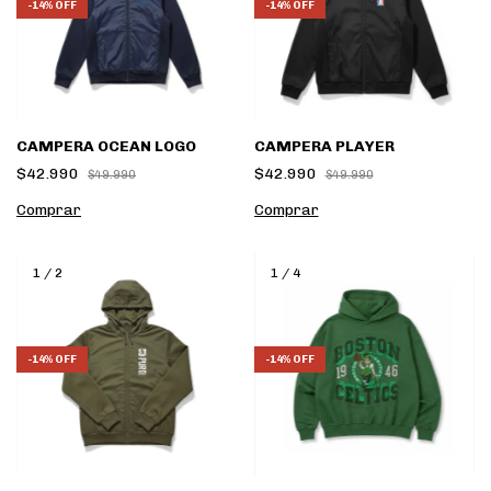
-
14
%
OFF
-
14
%
OFF
CAMPERA OCEAN LOGO
CAMPERA PLAYER
$42.990
$42.990
$49.990
$49.990
Comprar
Comprar
1
/
2
1
/
4
-
14
%
OFF
-
14
%
OFF