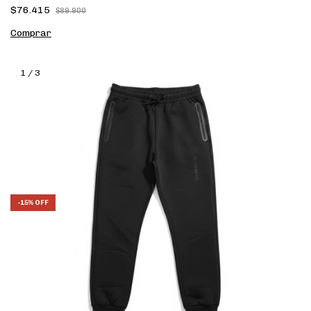
$76.415
$89.900
Comprar
1
/
3
-
15
%
OFF