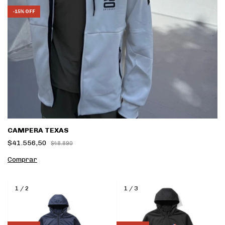
-
15
%
OFF
CAMPERA TEXAS
$41.556,50
$48.890
Comprar
1
/
2
1
/
3