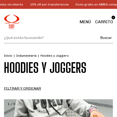
terés
10% off por transferencia
Envío gratis en AMBA comprando más
0
MENÚ
CARRITO
Buscar
Inicio
|
Indumentaria
|
Hoodies y Joggers
HOODIES Y JOGGERS
FILTRAR Y ORDENAR
1
/
3