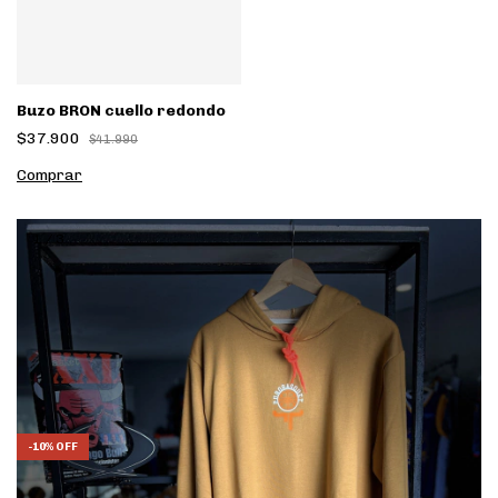
Buzo BRON cuello redondo
$37.900
$41.990
Comprar
1
/
3
-
10
%
OFF