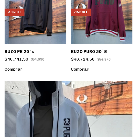
-
15
%
OFF
-
15
%
OFF
BUZO PB 20`s
BUZO PURO 20`S
$46.741,50
$46.724,50
$54.990
$54.970
Comprar
Comprar
1
/
5