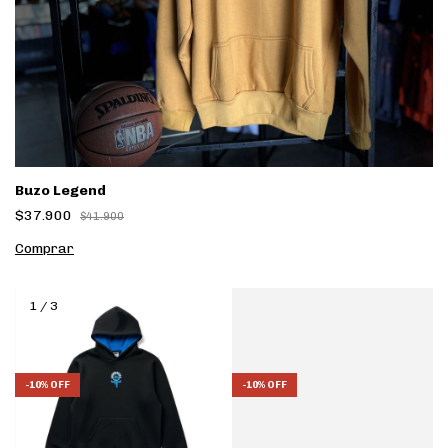
Buzo Legend
$37.900
$41.900
Comprar
1
/
3
-
10
%
OFF
-
10
%
OFF