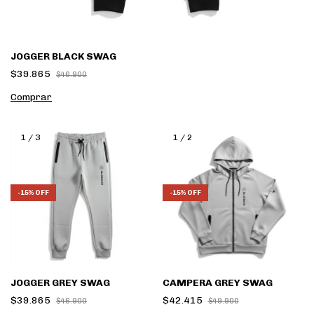
JOGGER BLACK SWAG
$39.865
$46.900
Comprar
1
/
3
1
/
2
-
15
%
OFF
-
15
%
OFF
JOGGER GREY SWAG
CAMPERA GREY SWAG
$39.865
$42.415
$46.900
$49.900