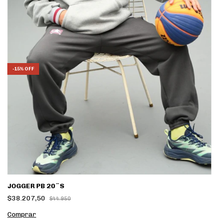
-
15
%
OFF
JOGGER PB 20¨S
$38.207,50
$44.950
Comprar