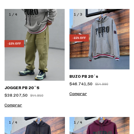
1
/
4
1
/
3
-
15
%
OFF
-
15
%
OFF
BUZO PB 20`s
$46.741,50
$54.990
JOGGER PB 20¨S
Comprar
$38.207,50
$44.950
Comprar
1
/
4
1
/
4