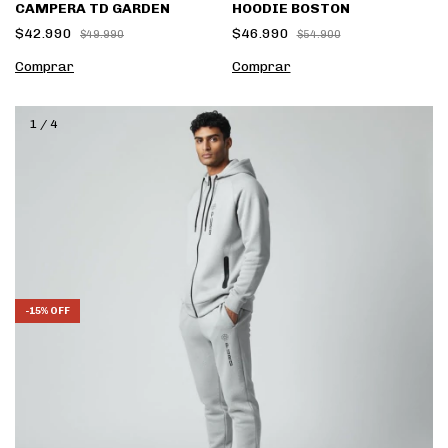
CAMPERA TD GARDEN
HOODIE BOSTON
$42.990
$46.990
$49.990
$54.900
Comprar
Comprar
1
/
4
-
15
%
OFF