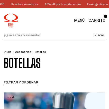
00
3 cuotas sin interés
10% off por transferencia
Envío gratis en
0
MENÚ
CARRITO
Buscar
Inicio
|
Accesorios
|
Botellas
BOTELLAS
FILTRAR Y ORDENAR
1
/
3