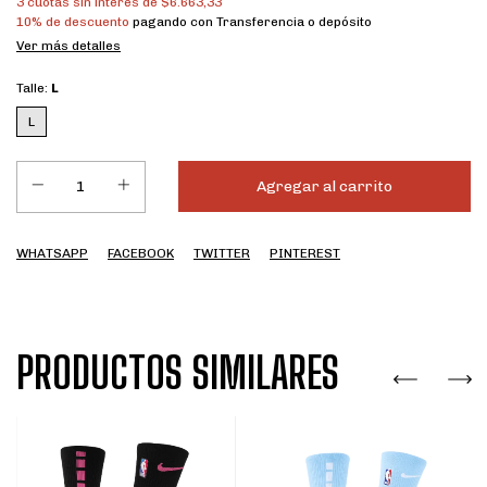
3
cuotas sin interés de
$6.663,33
10% de descuento
pagando con Transferencia o depósito
Ver más detalles
Talle:
L
L
WHATSAPP
FACEBOOK
TWITTER
PINTEREST
PRODUCTOS SIMILARES