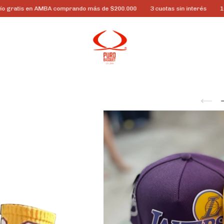
 en AMBA comprando más de $200.000
3 cuotas sin interés
10% off por