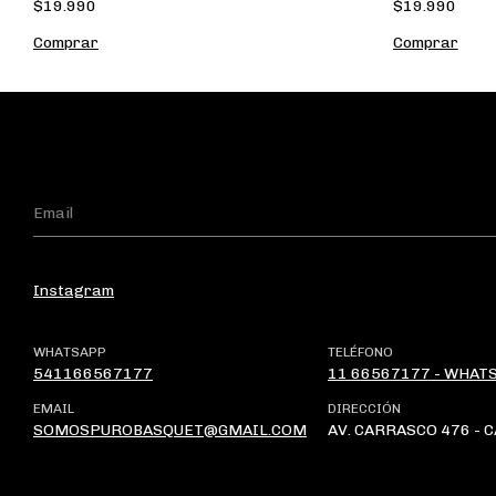
$19.990
$19.990
Comprar
Comprar
Instagram
WHATSAPP
TELÉFONO
541166567177
11 66567177 - WHAT
EMAIL
DIRECCIÓN
SOMOSPUROBASQUET@GMAIL.COM
AV. CARRASCO 476 - 