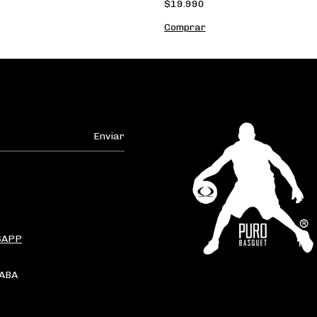
$19.990
SAPP
CABA