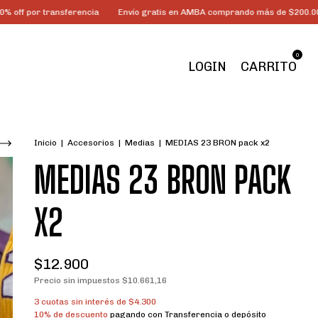
 transferencia
Envío gratis en AMBA comprando más de $200.000
3 c
0
LOGIN
CARRITO
Inicio
|
Accesorios
|
Medias
|
MEDIAS 23 BRON pack x2
MEDIAS 23 BRON PACK
X2
$12.900
Precio sin impuestos
$10.661,16
3
cuotas sin interés de
$4.300
10% de descuento
pagando con Transferencia o depósito