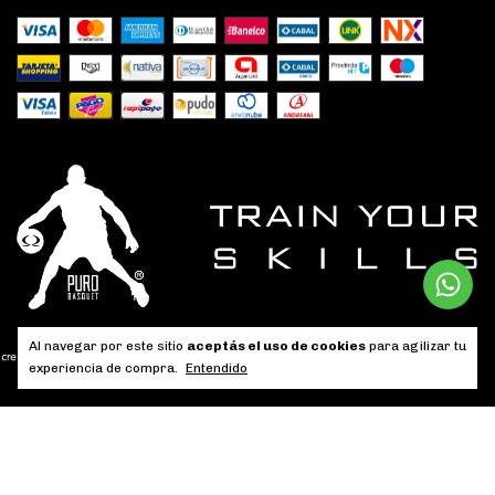
Al navegar por este sitio
aceptás el uso de cookies
para agilizar tu
experiencia de compra.
Entendido
Copyright Puro Basquet - 2026. Todos los derechos reservados.
Defensa de las y los consumidores. Para reclamos
ingresá acá.
/
Botón de
arrepentimiento