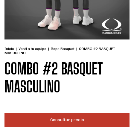
Inicio
|
Vestí a tu equipo
|
Ropa Básquet
|
COMBO #2 BASQUET
MASCULINO
COMBO #2 BASQUET
MASCULINO