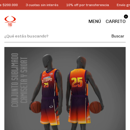
 $200.000
3 cuotas sin interés
10% off por transferencia
Envío gr
0
MENÚ
CARRITO
Buscar