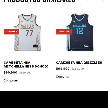
-
23
%
OFF
-
42
%
OFF
CAMISETA NBA
CAMISETA NBA GRIZZLIES
MITCHELL&NESS DONCIC
$69.900
$119.900
$99.900
$129.990
Comprar
Comprar