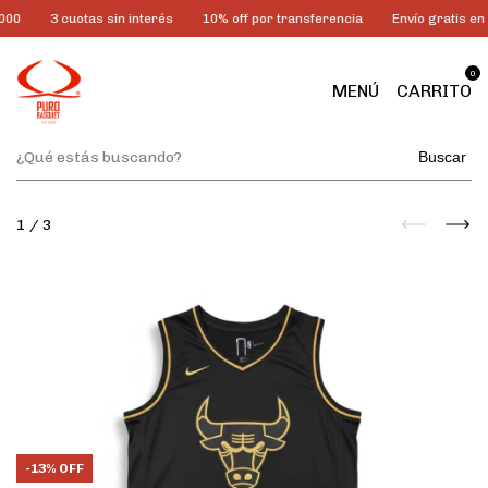
00
3 cuotas sin interés
10% off por transferencia
Envío gratis en
0
MENÚ
CARRITO
Buscar
1
/
3
-
13
%
OFF