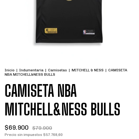
Inicio
|
Indumentaria
|
Camisetas
|
MITCHELL & NESS
|
CAMISETA
NBA MITCHELL&NESS BULLS
CAMISETA NBA
MITCHELL&NESS BULLS
$69.900
$79.900
Precio sin impuestos
$57.768,60