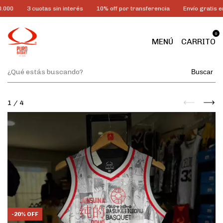
3 cuotas sin interés
10% off por transferencia
Envío gratis en AMB
0
MENÚ
CARRITO
Buscar
1
/
4
-
20
%
OFF