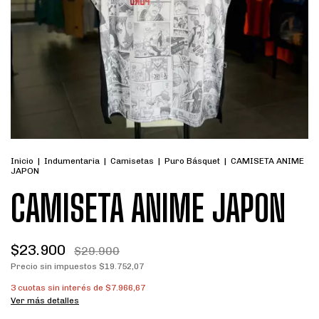
Inicio
|
Indumentaria
|
Camisetas
|
Puro Básquet
|
CAMISETA ANIME
JAPON
CAMISETA ANIME JAPON
$23.900
$29.900
Precio sin impuestos
$19.752,07
3
cuotas sin interés de
$7.966,67
Ver más detalles