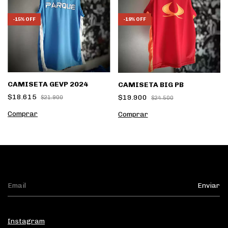
-
15
%
OFF
-
19
%
OFF
CAMISETA GEVP 2024
CAMISETA BIG PB
$18.615
$19.900
$21.900
$24.500
Comprar
Comprar
Instagram