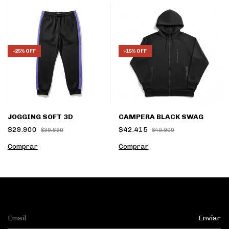
-
25
%
OFF
-
15
%
OFF
JOGGING SOFT 3D
CAMPERA BLACK SWAG
$29.900
$42.415
$39.690
$49.900
Comprar
Comprar