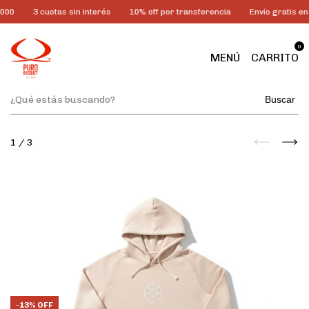
000
3 cuotas sin interés
10% off por transferencia
Envío gratis e
0
MENÚ
CARRITO
Buscar
1
/
3
-
13
%
OFF